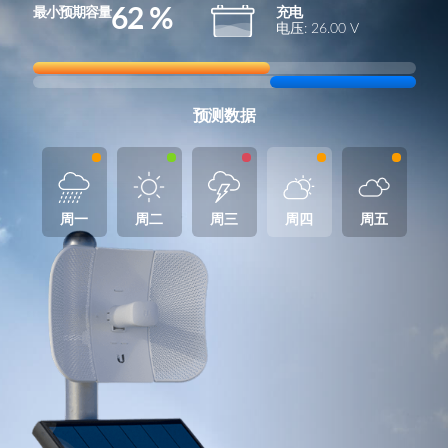
41
%
最小预期容量
充电
电压:
23.40
V
预测数据
周一
周二
周三
周四
周五